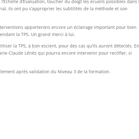
 l’Echelle d’Evaluation, toucher du doigt les écueils possibles dans 
al, ils ont pu s’approprier les subtilités de la méthode et son
nterventions apporterons encore un éclairage important pour bien
ndant la TPS. Un grand merci à lui.
iliser la TPS, à bon escient, pour des cas qu’ils auront détectés. E
Marie-Claude Lénès qui pourra encore intervenir pour rectifier, si
ellement après validation du Niveau 3 de la formation.