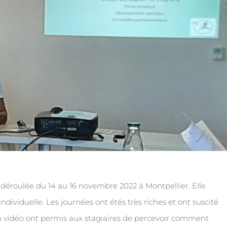
 déroulée du 14 au 16 novembre 2022 à Montpellier. Elle
ndividuelle. Les journées ont étés très riches et ont suscité
en vidéo ont permis aux stagiaires de percevoir comment