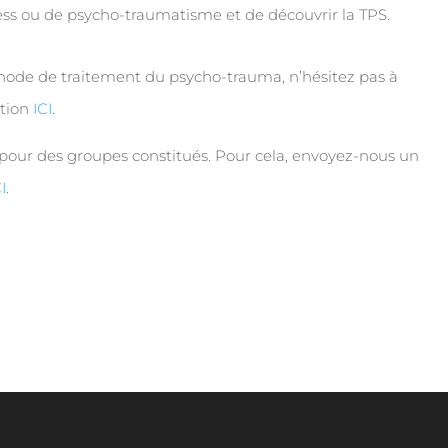
ress ou de psycho-traumatisme et de découvrir la TPS.
thode de traitement du psycho-trauma, n’hésitez pas à
ation
ICI
.
pour des groupes constitués. Pour cela, envoyez-nous un
CI
.